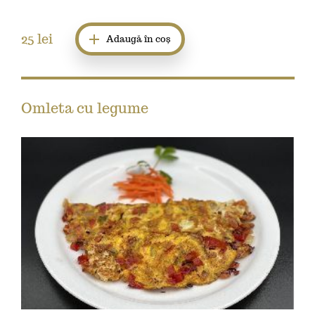
25
lei
Adaugă în coș
Omleta cu legume