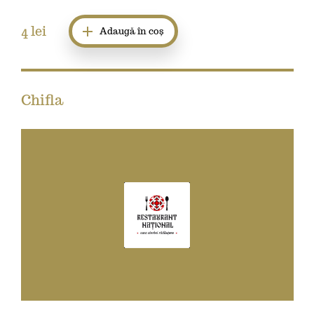
4
lei
Adaugă în coș
Chifla