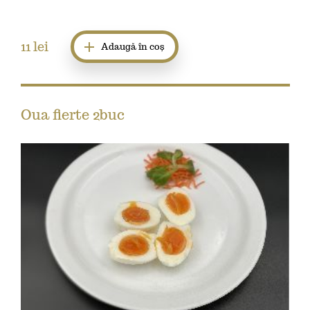
11
lei
Adaugă în coș
Oua fierte 2buc