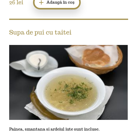
26
lei
Adaugă în coș
Supa de pui cu taitei
Painea, smantana si ardeiul iute sunt incluse.