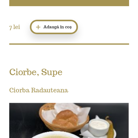
7
lei
Adaugă în coș
Ciorbe, Supe
Ciorba Radauteana