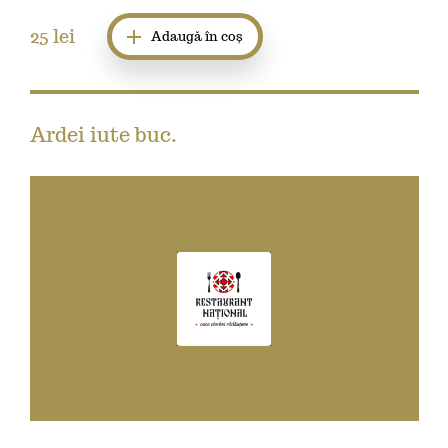
25
lei
Adaugă în coș
Ardei iute buc.