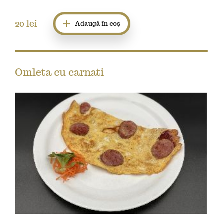
20
lei
Adaugă în coș
Omleta cu carnati