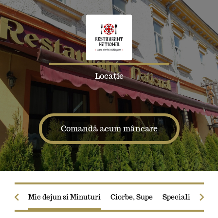
Locație
Comandă acum mâncare
Mic dejun si Minuturi
Ciorbe, Supe
Specialitatea C